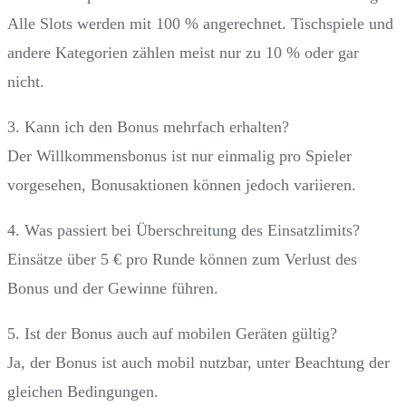
Alle Slots werden mit 100 % angerechnet. Tischspiele und
andere Kategorien zählen meist nur zu 10 % oder gar
nicht.
3. Kann ich den Bonus mehrfach erhalten?
Der Willkommensbonus ist nur einmalig pro Spieler
vorgesehen, Bonusaktionen können jedoch variieren.
4. Was passiert bei Überschreitung des Einsatzlimits?
Einsätze über 5 € pro Runde können zum Verlust des
Bonus und der Gewinne führen.
5. Ist der Bonus auch auf mobilen Geräten gültig?
Ja, der Bonus ist auch mobil nutzbar, unter Beachtung der
gleichen Bedingungen.