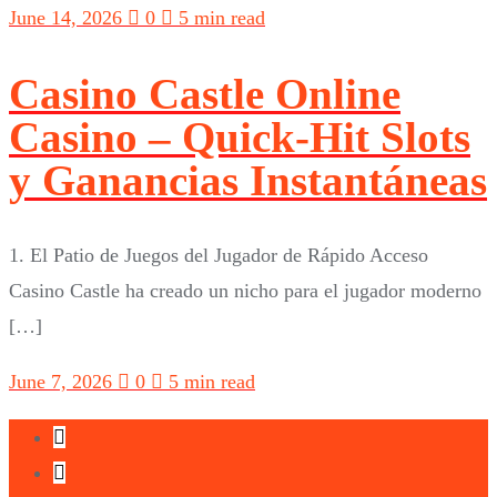
June 14, 2026
0
5 min read
Casino Castle Online
Casino – Quick‑Hit Slots
y Ganancias Instantáneas
1. El Patio de Juegos del Jugador de Rápido Acceso
Casino Castle ha creado un nicho para el jugador moderno
[…]
June 7, 2026
0
5 min read