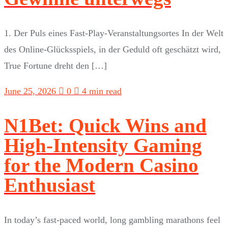
1. Der Puls eines Fast‑Play‑Veranstaltungsortes In der Welt
des Online-Glücksspiels, in der Geduld oft geschätzt wird,
True Fortune dreht den […]
June 25, 2026
0
4 min read
N1Bet: Quick Wins and
High-Intensity Gaming
for the Modern Casino
Enthusiast
In today’s fast‑paced world, long gambling marathons feel