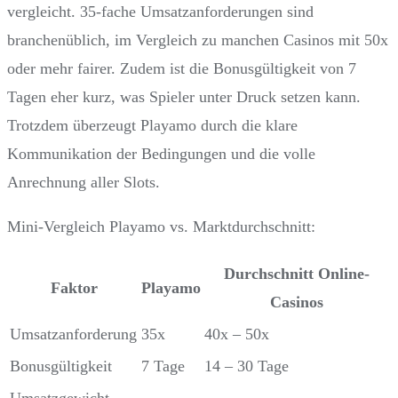
vergleicht. 35-fache Umsatzanforderungen sind
branchenüblich, im Vergleich zu manchen Casinos mit 50x
oder mehr fairer. Zudem ist die Bonusgültigkeit von 7
Tagen eher kurz, was Spieler unter Druck setzen kann.
Trotzdem überzeugt Playamo durch die klare
Kommunikation der Bedingungen und die volle
Anrechnung aller Slots.
Mini-Vergleich Playamo vs. Marktdurchschnitt:
Durchschnitt Online-
Faktor
Playamo
Casinos
Umsatzanforderung
35x
40x – 50x
Bonusgültigkeit
7 Tage
14 – 30 Tage