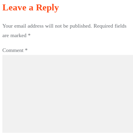
Leave a Reply
Your email address will not be published.
Required fields
are marked
*
Comment
*