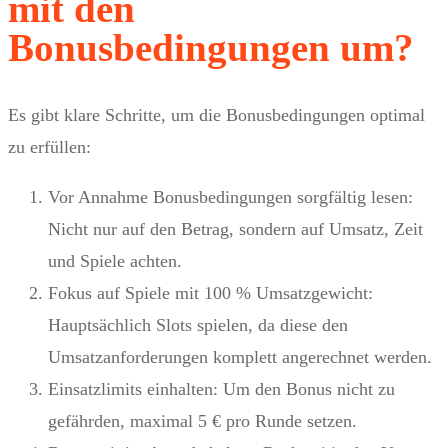
mit den
Bonusbedingungen um?
Es gibt klare Schritte, um die Bonusbedingungen optimal
zu erfüllen:
Vor Annahme Bonusbedingungen sorgfältig lesen:
Nicht nur auf den Betrag, sondern auf Umsatz, Zeit
und Spiele achten.
Fokus auf Spiele mit 100 % Umsatzgewicht:
Hauptsächlich Slots spielen, da diese den
Umsatzanforderungen komplett angerechnet werden.
Einsatzlimits einhalten: Um den Bonus nicht zu
gefährden, maximal 5 € pro Runde setzen.