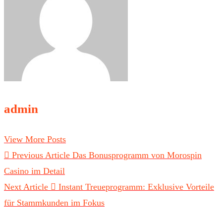
admin
View More Posts
Previous Article
Das Bonusprogramm von Morospin
Casino im Detail
Next Article
Instant Treueprogramm: Exklusive Vorteile
für Stammkunden im Fokus