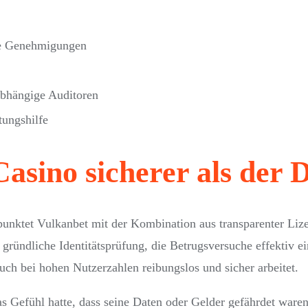
le Genehmigungen
abhängige Auditoren
tungshilfe
sino sicherer als der 
punktet Vulkanbet mit der Kombination aus transparenter Li
 gründliche Identitätsprüfung, die Betrugsversuche effektiv 
auch bei hohen Nutzerzahlen reibungslos und sicher arbeitet.
 das Gefühl hatte, dass seine Daten oder Gelder gefährdet war