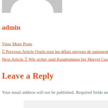
admin
View More Posts
Previous Article
Quels sont les délais moyens de paiemen
Next Article
Wie sicher sind Kundendaten bei Marvel Casi
Leave a Reply
Your email address will not be published.
Required fields a