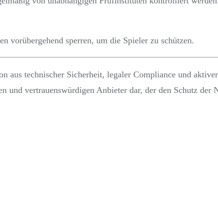
egelmäßig von unabhängigen Prüfinstituten kontrolliert werden
en vorübergehend sperren, um die Spieler zu schützen.
 aus technischer Sicherheit, legaler Compliance und aktiver 
liden und vertrauenswürdigen Anbieter dar, der den Schutz der N