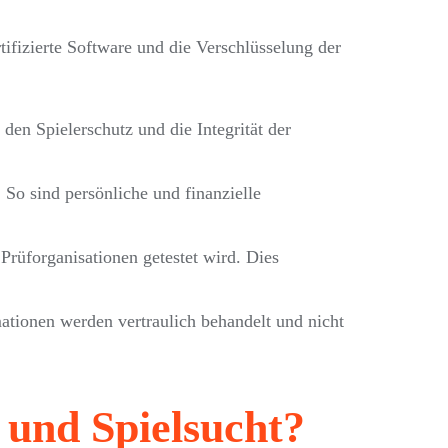
tifizierte Software und die Verschlüsselung der
en Spielerschutz und die Integrität der
So sind persönliche und finanzielle
Prüforganisationen getestet wird. Dies
ationen werden vertraulich behandelt und nicht
 und Spielsucht?