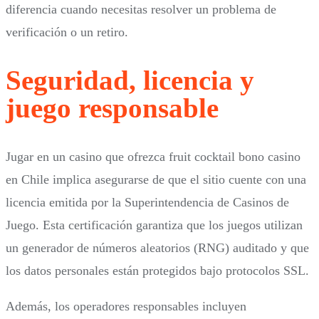
diferencia cuando necesitas resolver un problema de
verificación o un retiro.
Seguridad, licencia y
juego responsable
Jugar en un casino que ofrezca fruit cocktail bono casino
en Chile implica asegurarse de que el sitio cuente con una
licencia emitida por la Superintendencia de Casinos de
Juego. Esta certificación garantiza que los juegos utilizan
un generador de números aleatorios (RNG) auditado y que
los datos personales están protegidos bajo protocolos SSL.
Además, los operadores responsables incluyen