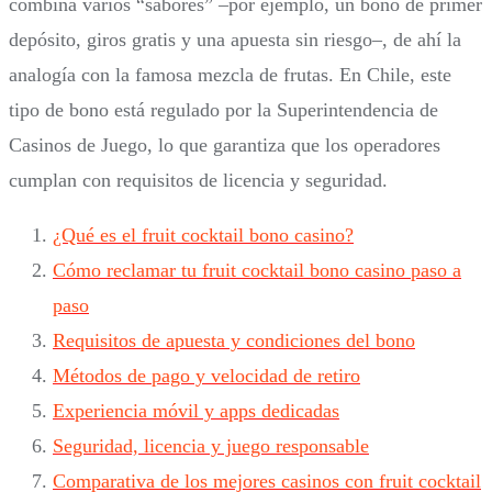
combina varios “sabores” –por ejemplo, un bono de primer
depósito, giros gratis y una apuesta sin riesgo–, de ahí la
analogía con la famosa mezcla de frutas. En Chile, este
tipo de bono está regulado por la Superintendencia de
Casinos de Juego, lo que garantiza que los operadores
cumplan con requisitos de licencia y seguridad.
¿Qué es el fruit cocktail bono casino?
Cómo reclamar tu fruit cocktail bono casino paso a
paso
Requisitos de apuesta y condiciones del bono
Métodos de pago y velocidad de retiro
Experiencia móvil y apps dedicadas
Seguridad, licencia y juego responsable
Comparativa de los mejores casinos con fruit cocktail