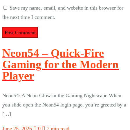
Save my name, email, and website in this browser for
the next time I comment.
Neon54 – Quick‑Fire
Gaming for the Modern
Player
Neon54: A Neon Glow in the Gaming Nightscape When
you slide open the Neon54 login page, you’re greeted by a
[…]
June 25, 2026
0
7 min read