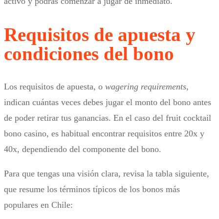
activo y podrás comenzar a jugar de inmediato.
Requisitos de apuesta y
condiciones del bono
Los requisitos de apuesta, o
wagering requirements
,
indican cuántas veces debes jugar el monto del bono antes
de poder retirar tus ganancias. En el caso del fruit cocktail
bono casino, es habitual encontrar requisitos entre 20x y
40x, dependiendo del componente del bono.
Para que tengas una visión clara, revisa la tabla siguiente,
que resume los términos típicos de los bonos más
populares en Chile: