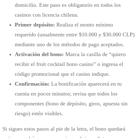
domicilio. Este paso es obligatorio en todos los
casinos con licencia chilena.
Primer depósito:
Realiza el monto mínimo
requerido (usualmente entre $10.000 y $30.000 CLP)
mediante uno de los métodos de pago aceptados.
Activación del bono:
Marca la casilla de “quiero
recibir el fruit cocktail bono casino” o ingresa el
código promocional que el casino indique.
Confirmación:
La bonificación aparecerá en tu
cuenta en pocos minutos; revisa que todos los
componentes (bono de depósito, giros, apuesta sin
riesgo) estén visibles.
Si sigues estos pasos al pie de la letra, el bono quedará