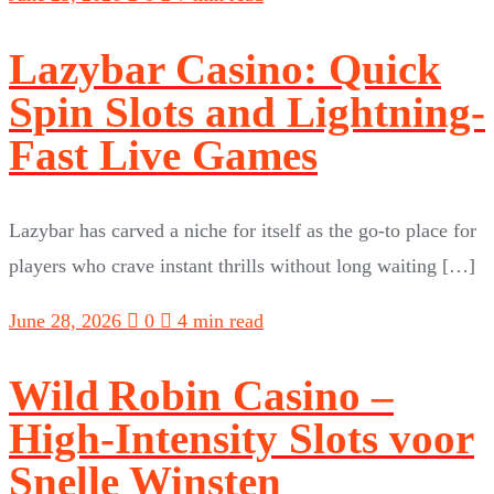
Lazybar Casino: Quick
Spin Slots and Lightning-
Fast Live Games
Lazybar has carved a niche for itself as the go-to place for
players who crave instant thrills without long waiting […]
June 28, 2026
0
4 min read
Wild Robin Casino –
High‑Intensity Slots voor
Snelle Winsten