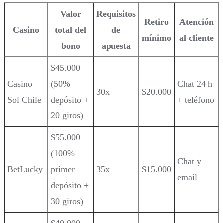
Valor
Requisitos
Retiro
Atención
Casino
total del
de
mínimo
al cliente
bono
apuesta
$45.000
Casino
(50%
Chat 24 h
30x
$20.000
Sol Chile
depósito +
+ teléfono
20 giros)
$55.000
(100%
Chat y
BetLucky
primer
35x
$15.000
email
depósito +
30 giros)