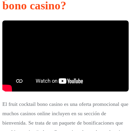
bono casino?
El fruit cocktail bono casino es una oferta promocional que
muchos casinos online incluyen en su sección de
bienvenida. Se trata de un paquete de bonificaciones que