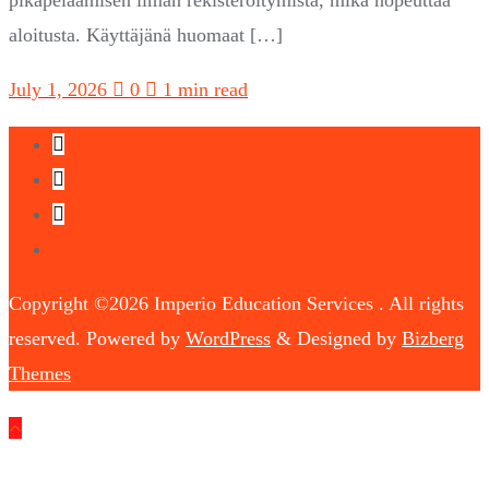
pikapelaamisen ilman rekisteröitymistä, mikä nopeuttaa
aloitusta. Käyttäjänä huomaat […]
July 1, 2026
0
1 min read
Copyright ©2026 Imperio Education Services . All rights
reserved.
Powered by
WordPress
&
Designed by
Bizberg
Themes