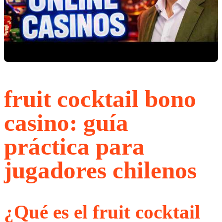
fruit cocktail bono
casino: guía
práctica para
jugadores chilenos
¿Qué es el fruit cocktail