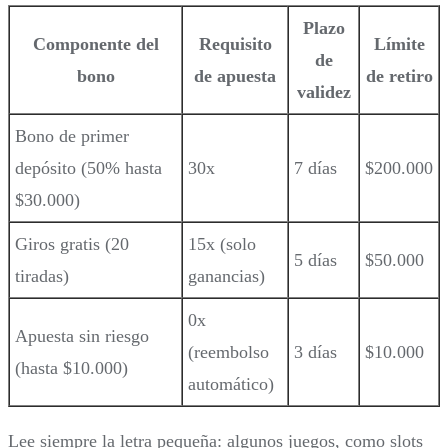
Plazo
Componente del
Requisito
Límite
de
bono
de apuesta
de retiro
validez
Bono de primer
depósito (50% hasta
30x
7 días
$200.000
$30.000)
Giros gratis (20
15x (solo
5 días
$50.000
tiradas)
ganancias)
0x
Apuesta sin riesgo
(reembolso
3 días
$10.000
(hasta $10.000)
automático)
Lee siempre la letra pequeña: algunos juegos, como slots