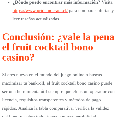
¿Dónde puedo encontrar más información?
Visita
https://www.pridemocrata.cl/
para comparar ofertas y
leer reseñas actualizadas.
Conclusión: ¿vale la pena
el fruit cocktail bono
casino?
Si eres nuevo en el mundo del juego online o buscas
maximizar tu bankroll, el fruit cocktail bono casino puede
ser una herramienta útil siempre que elijas un operador con
licencia, requisitos transparentes y métodos de pago
rápidos. Analiza la tabla comparativa, verifica la validez
del bono y, sobre todo, juega con responsabilidad.