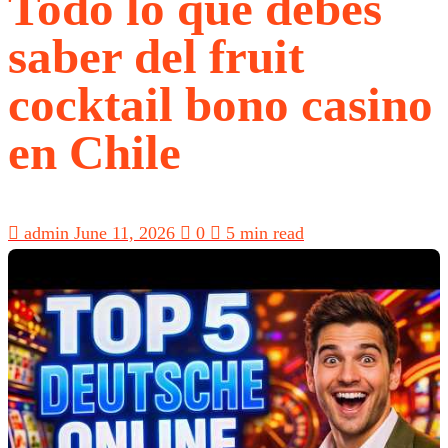
Todo lo que debes
saber del fruit
cocktail bono casino
en Chile
admin
June 11, 2026
0
5 min read