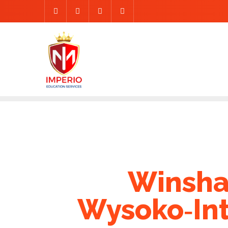
Skip
to
content
Winshar
Wysoko‑Int