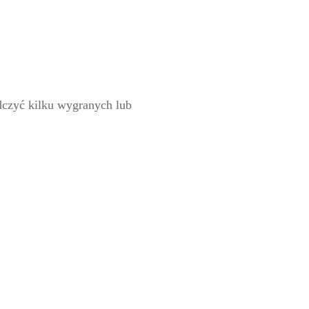
dczyć kilku wygranych lub
iastowy