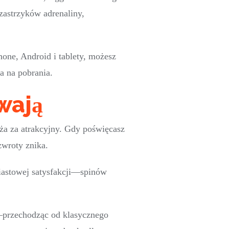
zastrzyków adrenaliny,
ne, Android i tablety, możesz
a na pobrania.
wają
aża za atrakcyjny. Gdy poświęcasz
zwroty znika.
iastowej satysfakcji—spinów
i—przechodząc od klasycznego