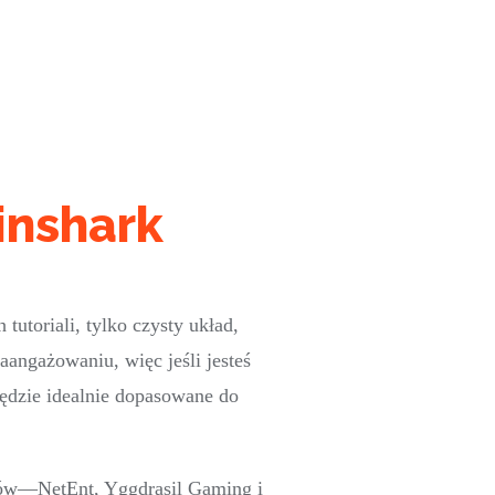
inshark
tutoriali, tylko czysty układ,
aangażowaniu, więc jeśli jesteś
będzie idealnie dopasowane do
awców—NetEnt, Yggdrasil Gaming i