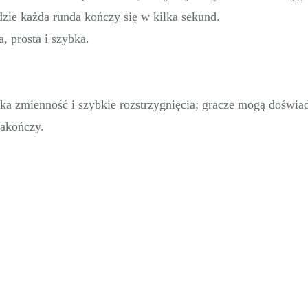
zie każda runda kończy się w kilka sekund.
, prosta i szybka.
a zmienność i szybkie rozstrzygnięcia; gracze mogą doświa
zakończy.
y Pasują do Krótkich Sesji
ają niepokój związany z oczekiwaniem.
le prób w ramach jednej sesji.
ja zwrotna utrzymuje wysokie zaangażowanie.
irst Design i Natychm