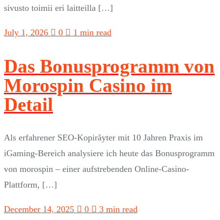
sivusto toimii eri laitteilla […]
July 1, 2026
0
1 min read
Das Bonusprogramm von
Morospin Casino im
Detail
Als erfahrener SEO-Kopirăyter mit 10 Jahren Praxis im
iGaming-Bereich analysiere ich heute das Bonusprogramm
von morospin – einer aufstrebenden Online-Casino-
Plattform, […]
December 14, 2025
0
3 min read