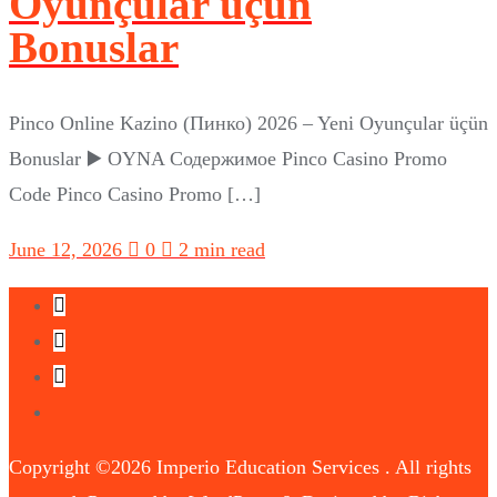
Oyunçular üçün
Bonuslar
Pinco Online Kazino (Пинко) 2026 – Yeni Oyunçular üçün
Bonuslar ▶️ OYNA Содержимое Pinco Casino Promo
Code Pinco Casino Promo […]
June 12, 2026
0
2 min read
Copyright ©2026 Imperio Education Services . All rights