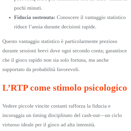
pochi minuti.
Fiducia sostenuta:
Conoscere il vantaggio statistico
riduce l’ansia durante decisioni rapide.
Questo vantaggio statistico è particolarmente prezioso
durante sessioni brevi dove ogni secondo conta; garantisce
che il gioco rapido non sia solo fortuna, ma anche
supportato da probabilità favorevoli.
L’RTP come stimolo psicologico
Vedere piccole vincite costanti rafforza la fiducia e
incoraggia un timing disciplinato del cash-out—un ciclo
virtuoso ideale per il gioco ad alta intensità.