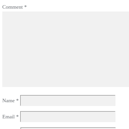
Comment
*
Name
*
Email
*