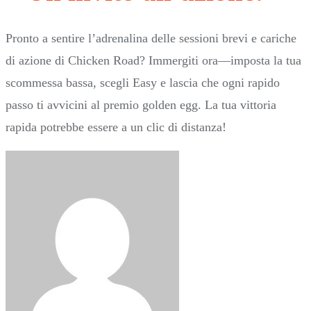
Pronto a sentire l’adrenalina delle sessioni brevi e cariche
di azione di Chicken Road? Immergiti ora—imposta la tua
scommessa bassa, scegli Easy e lascia che ogni rapido
passo ti avvicini al premio golden egg. La tua vittoria
rapida potrebbe essere a un clic di distanza!