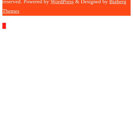
reserved.
Powered by
WordPress
&
Designed by
Bizberg
Themes