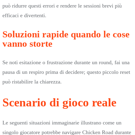
può ridurre questi errori e rendere le sessioni brevi più
efficaci e divertenti.
Soluzioni rapide quando le cose
vanno storte
Se noti esitazione o frustrazione durante un round, fai una
pausa di un respiro prima di decidere; questo piccolo reset
può ristabilire la chiarezza.
Scenario di gioco reale
Le seguenti situazioni immaginarie illustrano come un
singolo giocatore potrebbe navigare Chicken Road durante