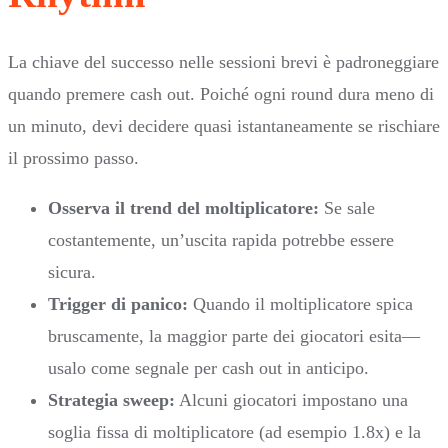
La chiave del successo nelle sessioni brevi è padroneggiare
quando premere cash out. Poiché ogni round dura meno di
un minuto, devi decidere quasi istantaneamente se rischiare
il prossimo passo.
Osserva il trend del moltiplicatore:
Se sale
costantemente, un’uscita rapida potrebbe essere
sicura.
Trigger di panico:
Quando il moltiplicatore spica
bruscamente, la maggior parte dei giocatori esita—
usalo come segnale per cash out in anticipo.
Strategia sweep:
Alcuni giocatori impostano una
soglia fissa di moltiplicatore (ad esempio 1.8x) e la