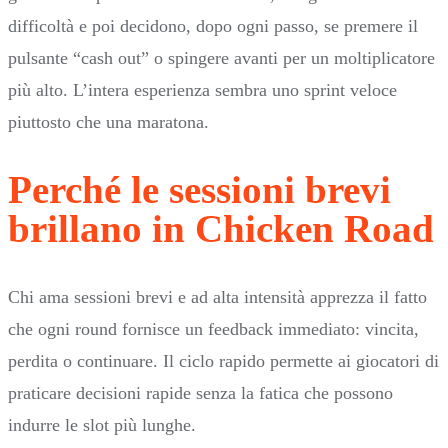
difficoltà e poi decidono, dopo ogni passo, se premere il
pulsante “cash out” o spingere avanti per un moltiplicatore
più alto. L’intera esperienza sembra uno sprint veloce
piuttosto che una maratona.
Perché le sessioni brevi
brillano in Chicken Road
Chi ama sessioni brevi e ad alta intensità apprezza il fatto
che ogni round fornisce un feedback immediato: vincita,
perdita o continuare. Il ciclo rapido permette ai giocatori di
praticare decisioni rapide senza la fatica che possono
indurre le slot più lunghe.