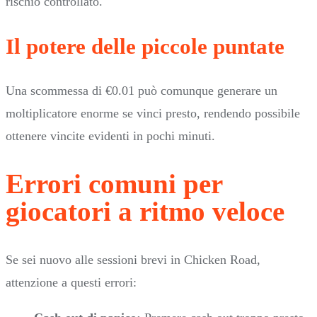
rischio controllato.
Il potere delle piccole puntate
Una scommessa di €0.01 può comunque generare un
moltiplicatore enorme se vinci presto, rendendo possibile
ottenere vincite evidenti in pochi minuti.
Errori comuni per
giocatori a ritmo veloce
Se sei nuovo alle sessioni brevi in Chicken Road,
attenzione a questi errori: