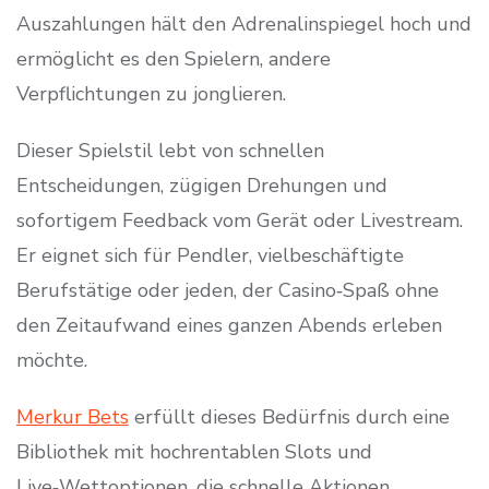
Auszahlungen hält den Adrenalinspiegel hoch und
ermöglicht es den Spielern, andere
Verpflichtungen zu jonglieren.
Dieser Spielstil lebt von schnellen
Entscheidungen, zügigen Drehungen und
sofortigem Feedback vom Gerät oder Livestream.
Er eignet sich für Pendler, vielbeschäftigte
Berufstätige oder jeden, der Casino‑Spaß ohne
den Zeitaufwand eines ganzen Abends erleben
möchte.
Merkur Bets
erfüllt dieses Bedürfnis durch eine
Bibliothek mit hochrentablen Slots und
Live‑Wettoptionen, die schnelle Aktionen