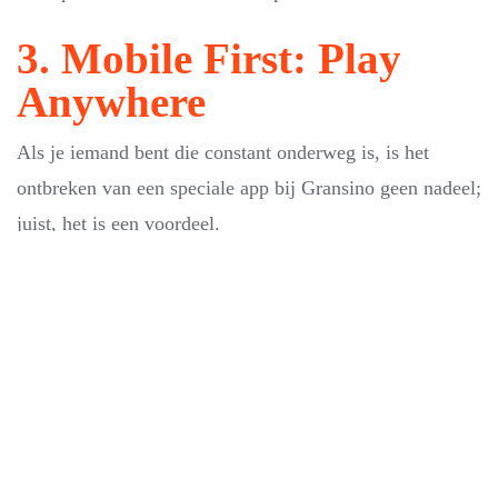
3. Mobile First: Play
Anywhere
Als je iemand bent die constant onderweg is, is het
ontbreken van een speciale app bij Gransino geen nadeel;
juist, het is een voordeel.
De mobiel‑geoptimaliseerde website biedt hetzelfde
volledige aanbod—meer dan negen duizend titels—van
elk apparaat, zonder dat je aparte software hoeft te
downloaden.
Het interface is gestroomlijnd: grote knoppen, minimale
laadtijden en autoplay‑opties stellen je in staat om direct