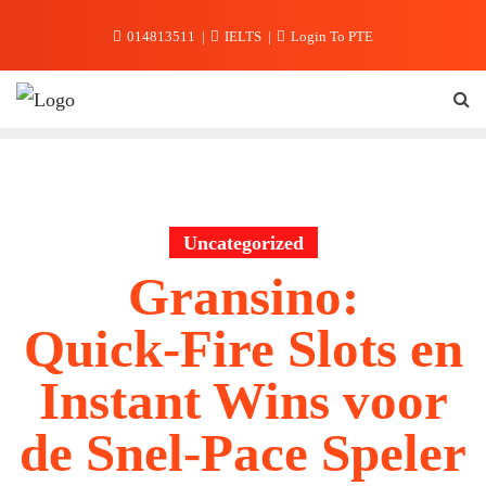
Skip
014813511
IELTS
Login To PTE
to
content
Uncategorized
Gransino:
Quick‑Fire Slots en
Instant Wins voor
de Snel‑Pace Speler