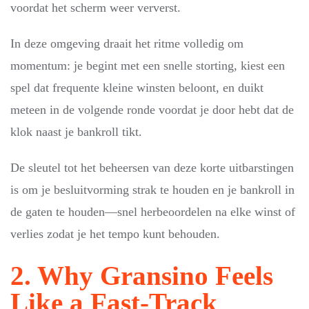
voordat het scherm weer ververst.
In deze omgeving draait het ritme volledig om
momentum: je begint met een snelle storting, kiest een
spel dat frequente kleine winsten beloont, en duikt
meteen in de volgende ronde voordat je door hebt dat de
klok naast je bankroll tikt.
De sleutel tot het beheersen van deze korte uitbarstingen
is om je besluitvorming strak te houden en je bankroll in
de gaten te houden—snel herbeoordelen na elke winst of
verlies zodat je het tempo kunt behouden.
2. Why Gransino Feels
Like a Fast‑Track