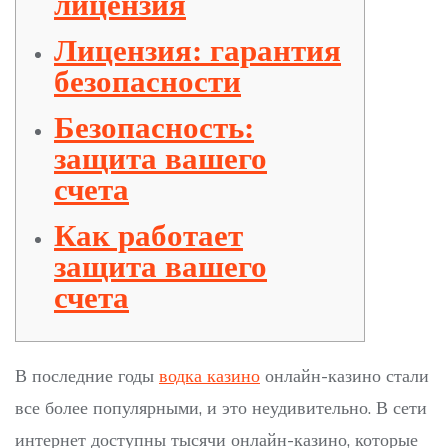
лицензия
Лицензия: гарантия
безопасности
Безопасность:
защита вашего
счета
Как работает
защита вашего
счета
В последние годы
водка казино
онлайн-казино стали
все более популярными, и это неудивительно. В сети
интернет доступны тысячи онлайн-казино, которые