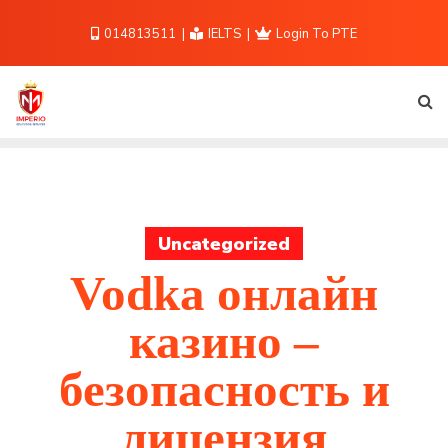
Skip
014813511
IELTS
Login To PTE
to
content
Uncategorized
Vodka онлайн
казино –
безопасность и
лицензия