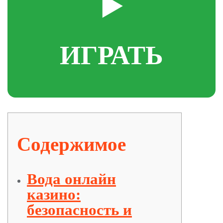
▶️
ИГРАТЬ
Содержимое
Вода онлайн
казино:
безопасность и