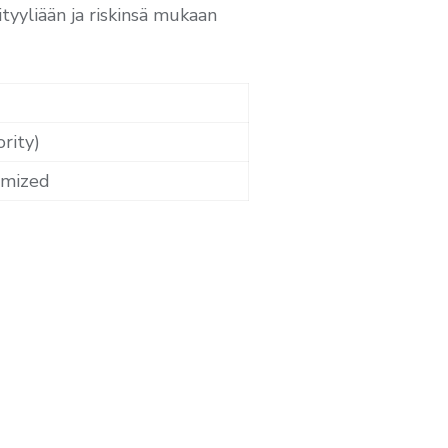
ityyliään ja riskinsä mukaan
rity)
imized
asetukset
n ominaisuuksien tarkoituksena