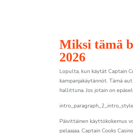
Miksi tämä b
2026
Lopulta, kun käytät Captain C
kampanjakäytännöt. Tämä autta
hallittuna. Jos jotain on epäse
intro_paragraph_2_intro_style
Päivittäinen käyttökokemus voi
pelaajaa. Captain Cooks Casino