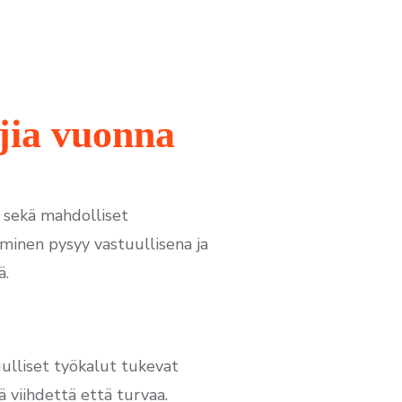
jia vuonna
t sekä mahdolliset
minen pysyy vastuullisena ja
ä.
uulliset työkalut tukevat
 viihdettä että turvaa.