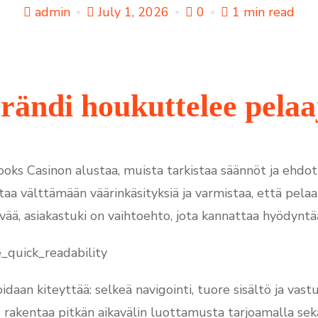
admin
July 1, 2026
0
1 min read
rändi houkuttelee pelaa
ooks Casinon alustaa, muista tarkistaa säännöt ja ehdo
a välttämään väärinkäsityksiä ja varmistaa, että pelaa
lvää, asiakastuki on vaihtoehto, jota kannattaa hyödyntä
_quick_readability
daan kiteyttää: selkeä navigointi, tuore sisältö ja vast
 rakentaa pitkän aikavälin luottamusta tarjoamalla sekä