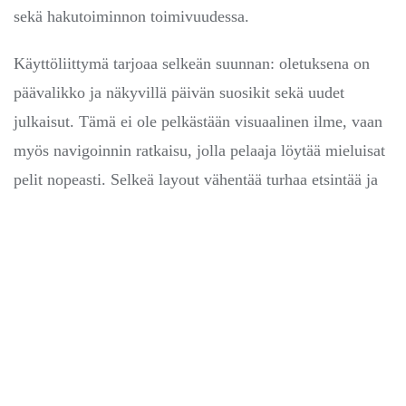
sekä hakutoiminnon toimivuudessa.
Käyttöliittymä tarjoaa selkeän suunnan: oletuksena on
päävalikko ja näkyvillä päivän suosikit sekä uudet
julkaisut. Tämä ei ole pelkästään visuaalinen ilme, vaan
myös navigoinnin ratkaisu, jolla pelaaja löytää mieluisat
pelit nopeasti. Selkeä layout vähentää turhaa etsintää ja
parantaa pelikokemusta.
Selaimessa tapahtuva pelikokemus pienentää laite- ja
tallennusvaatimuksia, jolloin pelaajat voivat aloittaa
pelaamisen ilman suurta teknistä valmistelua. Tämä lisää
saavutettavuutta ja vähentää käyttöönoton astetta.
Pelaajille suunnatut