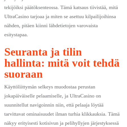
tekijöiksi päätöksenteossa. Tämä katsaus tiivistää, mitä
UltraCasino tarjoaa ja miten se asettuu kilpailijoihinsa
nähden, pitäen kiinni lähdetietojen varovaista
esitystapaa.
Seuranta ja tilin
hallinta: mitä voit tehdä
suoraan
Käyttöliittymän selkeys muodostaa perustan
jokapäiväiselle pelaamiselle, ja UltraCasino on
suunnitellut navigoinnin niin, että pelaaja löytää
tarvittavat ominaisuudet ilman turhia klikkauksia. Tämä
näkyy erityisesti kotisivun ja pelihyllyjen järjestyksessä