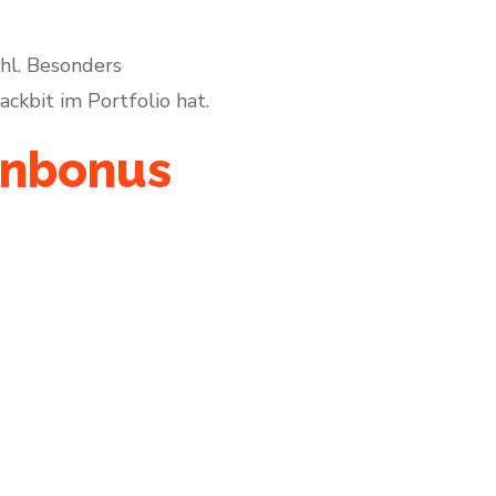
ahl. Besonders
ckbit im Portfolio hat.
enbonus
 klare Vorteile:
ur mit Freispielen starten
forderungen.
us