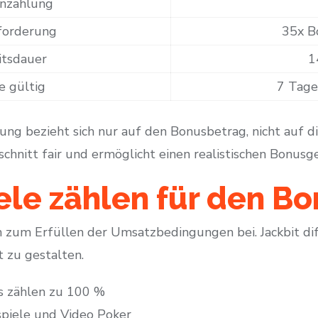
inzahlung
forderung
35x B
itsdauer
1
e gültig
7 Tage
g bezieht sich nur auf den Bonusbetrag, nicht auf die
hnitt fair und ermöglicht einen realistischen Bonusg
ele zählen für den B
ch zum Erfüllen der Umsatzbedingungen bei. Jackbit di
 zu gestalten.
s zählen zu 100 %
piele und Video Poker