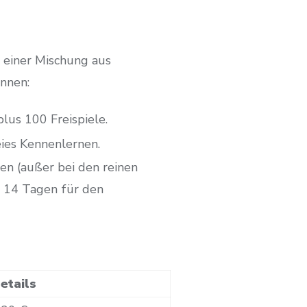
 einer Mischung aus
önnen:
lus 100 Freispiele.
eies Kennenlernen.
gen (außer bei den reinen
n 14 Tagen für den
etails