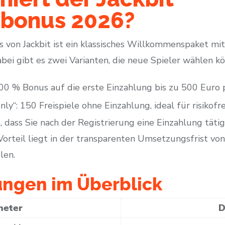
bonus 2026?
von Jackbit ist ein klassisches Willkommenspaket mit
bei gibt es zwei Varianten, die neue Spieler wählen k
100 % Bonus auf die erste Einzahlung bis zu 500 Euro p
ly“: 150 Freispiele ohne Einzahlung, ideal für risikofr
, dass Sie nach der Registrierung eine Einzahlung täti
 Vorteil liegt in der transparenten Umsetzungsfrist vo
len.
ngen im Überblick
meter
D