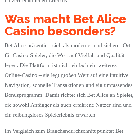
nutzerfreundlichen Erlebnis.
Was macht Bet Alice
Casino besonders?
Bet Alice präsentiert sich als moderner und sicherer Ort
für Casino-Spieler, die Wert auf Vielfalt und Qualität
legen. Die Plattform ist nicht einfach ein weiteres
Online-Casino – sie legt großen Wert auf eine intuitive
Navigation, schnelle Transaktionen und ein umfassendes
Bonusprogramm. Damit richtet sich Bet Alice an Spieler,
die sowohl Anfänger als auch erfahrene Nutzer sind und
ein reibungsloses Spielerlebnis erwarten.
Im Vergleich zum Branchendurchschnitt punktet Bet