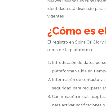
nuevos usuarios es fundamental
identidad está diseñado para 
vigentes.
¿Cómo es el
El registro en Spins Of Glory 
como de la plataforma:
Introducción de datos perso
plataforma valida en tiempo
Información de contacto y s
seguridad para recuperar ac
Confirmación inicial: acepta
para activar notificaciones 