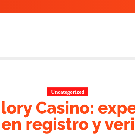
Uncategorized
lory Casino: exp
en registro y ver