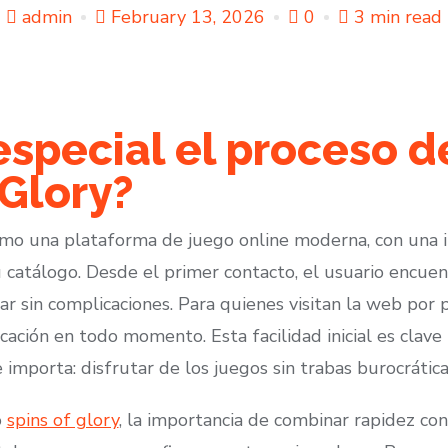
admin
February 13, 2026
0
3 min read
special el proceso de
 Glory?
mo una plataforma de juego online moderna, con una int
su catálogo. Desde el primer contacto, el usuario encuen
ar sin complicaciones. Para quienes visitan la web por p
icación en todo momento. Esta facilidad inicial es clav
importa: disfrutar de los juegos sin trabas burocrática
o
spins of glory
, la importancia de combinar rapidez con