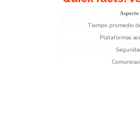
Aspecto
Tiempo promedio de 
Plataformas ac
Segurida
Comunicac
Ventajas de
Comparado con otras casas de j
Mientras que muchas plataform
claras y soporte accesible. Po
promedio del sector, que puede