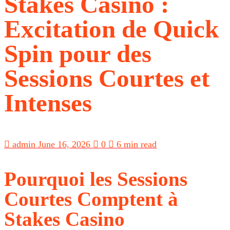
Stakes Casino :
Excitation de Quick
Spin pour des
Sessions Courtes et
Intenses
admin
June 16, 2026
0
6 min read
Pourquoi les Sessions
Courtes Comptent à
Stakes Casino