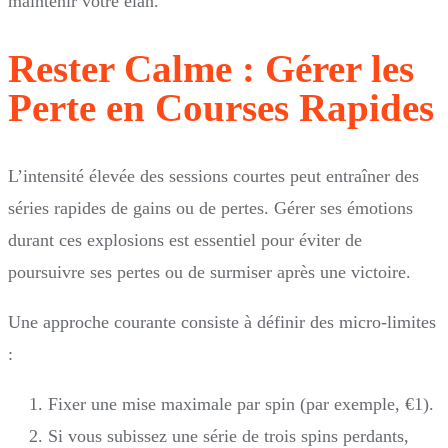
maintenir votre élan.
Rester Calme : Gérer les
Perte en Courses Rapides
L’intensité élevée des sessions courtes peut entraîner des
séries rapides de gains ou de pertes. Gérer ses émotions
durant ces explosions est essentiel pour éviter de
poursuivre ses pertes ou de surmiser après une victoire.
Une approche courante consiste à définir des micro-limites
:
Fixer une mise maximale par spin (par exemple, €1).
Si vous subissez une série de trois spins perdants,