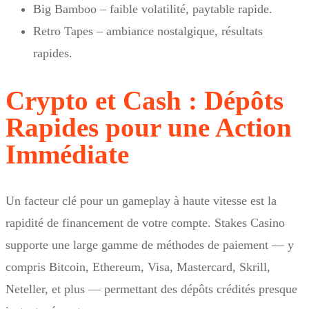
Big Bamboo – faible volatilité, paytable rapide.
Retro Tapes – ambiance nostalgique, résultats
rapides.
Crypto et Cash : Dépôts
Rapides pour une Action
Immédiate
Un facteur clé pour un gameplay à haute vitesse est la
rapidité de financement de votre compte. Stakes Casino
supporte une large gamme de méthodes de paiement — y
compris Bitcoin, Ethereum, Visa, Mastercard, Skrill,
Neteller, et plus — permettant des dépôts crédités presque