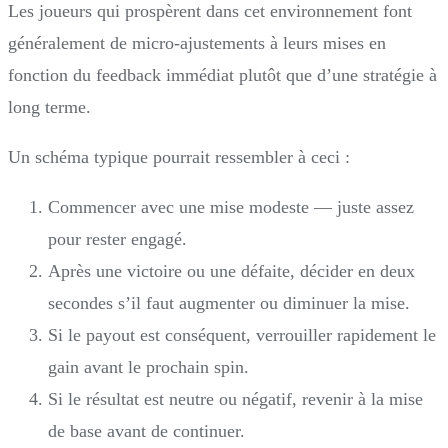
Les joueurs qui prospèrent dans cet environnement font
généralement de micro-ajustements à leurs mises en
fonction du feedback immédiat plutôt que d’une stratégie à
long terme.
Un schéma typique pourrait ressembler à ceci :
Commencer avec une mise modeste — juste assez
pour rester engagé.
Après une victoire ou une défaite, décider en deux
secondes s’il faut augmenter ou diminuer la mise.
Si le payout est conséquent, verrouiller rapidement le
gain avant le prochain spin.
Si le résultat est neutre ou négatif, revenir à la mise
de base avant de continuer.