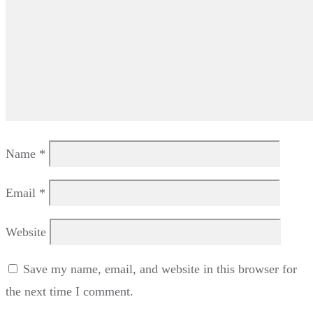
Name
*
Email
*
Website
Save my name, email, and website in this browser for
the next time I comment.