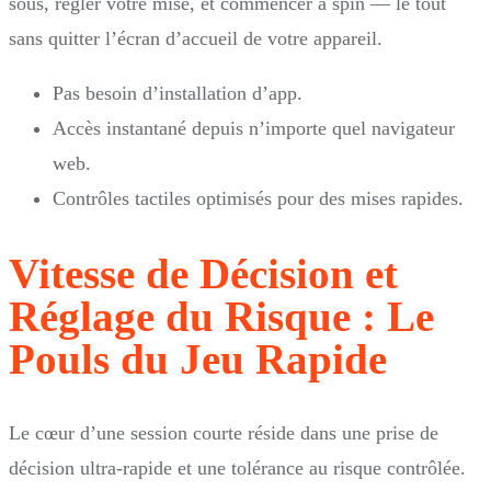
sous, régler votre mise, et commencer à spin — le tout
sans quitter l’écran d’accueil de votre appareil.
Pas besoin d’installation d’app.
Accès instantané depuis n’importe quel navigateur
web.
Contrôles tactiles optimisés pour des mises rapides.
Vitesse de Décision et
Réglage du Risque : Le
Pouls du Jeu Rapide
Le cœur d’une session courte réside dans une prise de
décision ultra-rapide et une tolérance au risque contrôlée.