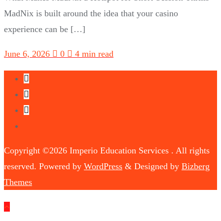
MadNix is built around the idea that your casino
experience can be […]
June 6, 2026
0
4 min read
Copyright ©2026 Imperio Education Services . All rights
reserved.
Powered by
WordPress
&
Designed by
Bizberg
Themes