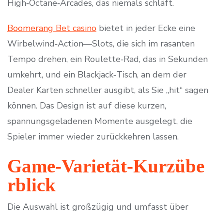
High‑Octane‑Arcades, das niemals schläft.
Boomerang Bet casino
bietet in jeder Ecke eine
Wirbelwind‑Action—Slots, die sich im rasanten
Tempo drehen, ein Roulette‑Rad, das in Sekunden
umkehrt, und ein Blackjack‑Tisch, an dem der
Dealer Karten schneller ausgibt, als Sie „hit“ sagen
können. Das Design ist auf diese kurzen,
spannungsgeladenen Momente ausgelegt, die
Spieler immer wieder zurückkehren lassen.
Game‑Varietät‑Kurzübe
rblick
Die Auswahl ist großzügig und umfasst über