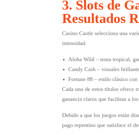
3. Slots de 
Resultados R
Casino Castle selecciona una varie
intensidad.
Aloha Wild – tema tropical, ga
Candy Cash – visuales brillant
Fortune 88 – estilo clásico con
Cada uno de estos títulos ofrece m
ganancia claros que facilitan a lo
Debido a que los juegos están dis
pago repentino que satisface el d