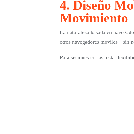
4. Diseño Mo
Movimiento
La naturaleza basada en navegador
otros navegadores móviles—sin n
Para sesiones cortas, esta flexibi
pausa para el café o mientras hace
La disposición responsiva asegura 
juego carguen rápidamente inclus
Debido a que la interfaz prioriza 
a que terminen de cargar texturas 