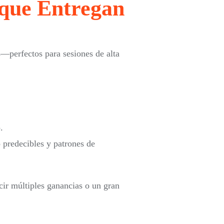
 que Entregan
s—perfectos para sesiones de alta
.
o predecibles y patrones de
cir múltiples ganancias o un gran