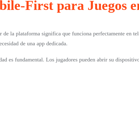
bile-First para Juegos e
 de la plataforma significa que funciona perfectamente en tel
ecesidad de una app dedicada.
lidad es fundamental. Los jugadores pueden abrir su dispositi
n fila, realizar una apuesta y terminar en minutos.
que los botones sean lo suficientemente grandes para la entrad
o en conexiones más lentas.
la velocidad sobre gráficos llamativos, los usuarios pueden con
en alta resolución.