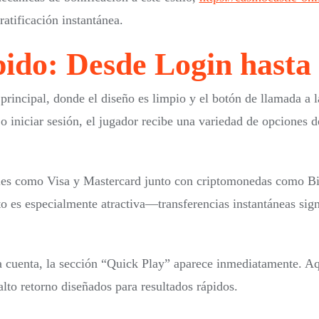
atificación instantánea.
pido: Desde Login hasta
principal, donde el diseño es limpio y el botón de llamada a l
o iniciar sesión, el jugador recibe una variedad de opciones 
onales como Visa y Mastercard junto con criptomonedas como B
to es especialmente atractiva—transferencias instantáneas signi
a cuenta, la sección “Quick Play” aparece inmediatamente. Aq
alto retorno diseñados para resultados rápidos.