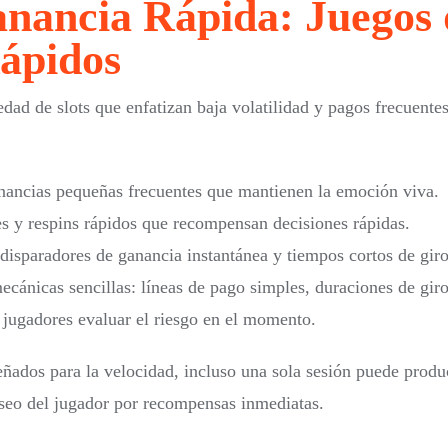
Ganancia Rápida: Juegos
ápidos
dad de slots que enfatizan baja volatilidad y pagos frecuente
nancias pequeñas frecuentes que mantienen la emoción viva.
es y respins rápidos que recompensan decisiones rápidas.
 disparadores de ganancia instantánea y tiempos cortos de giro
ecánicas sencillas: líneas de pago simples, duraciones de gir
s jugadores evaluar el riesgo en el momento.
eñados para la velocidad, incluso una sola sesión puede produ
eseo del jugador por recompensas inmediatas.