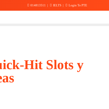
014813511
IELTS
Login To PTE
ick‑Hit Slots y
eas