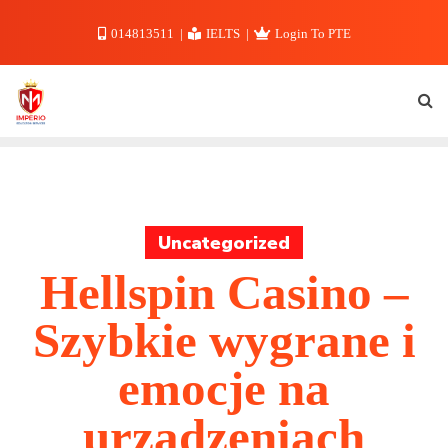
Skip
014813511
IELTS
Login To PTE
to
content
Uncategorized
Hellspin Casino –
Szybkie wygrane i
emocje na
urządzeniach