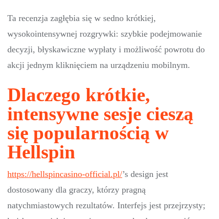
Ta recenzja zagłębia się w sedno krótkiej,
wysokointensywnej rozgrywki: szybkie podejmowanie
decyzji, błyskawiczne wypłaty i możliwość powrotu do
akcji jednym kliknięciem na urządzeniu mobilnym.
Dlaczego krótkie,
intensywne sesje cieszą
się popularnością w
Hellspin
https://hellspincasino-official.pl/
’s design jest
dostosowany dla graczy, którzy pragną
natychmiastowych rezultatów. Interfejs jest przejrzysty;