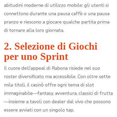
abitudini moderne di utilizzo mobile: gli utenti si
connettono durante una pausa caffè o una pausa
pranzo e riescono a giocare qualche partita prima
di tornare alla loro giornata.
2. Selezione di Giochi
per uno Sprint
Il cuore dell’appeal di Rabona risiede nel suo
roster diversificato ma accessibile. Con oltre sette
mila titoli, il casinò offre ogni tema di slot
immaginabile—fantasy, avventura, classici di frutta
—insieme a tavoli con dealer dal vivo che possono
essere avviati con un singolo tap.